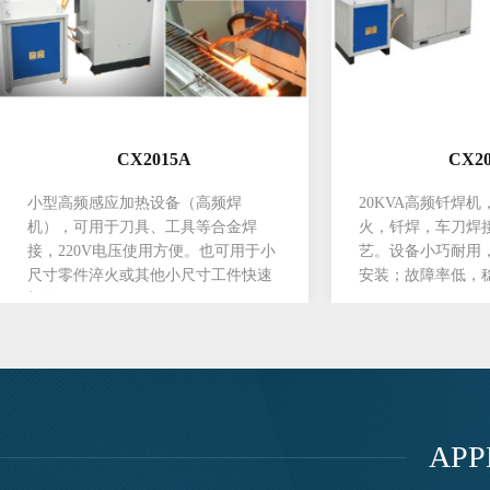
CX2015A
CX2
小型高频感应加热设备（高频焊
20KVA高频钎焊
机），可用于刀具、工具等合金焊
火，钎焊，车刀焊
接，220V电压使用方便。也可用于小
艺。设备小巧耐用
尺寸零件淬火或其他小尺寸工件快速
安装；故障率低，
加热。
用；
APP